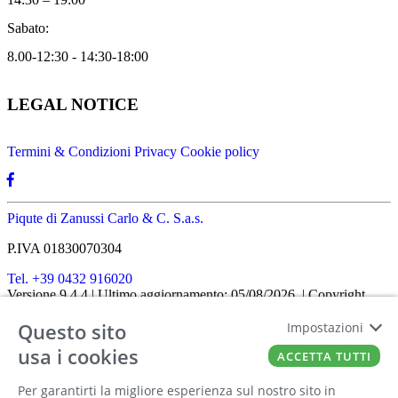
Sabato:
8.00-12:30 - 14:30-18:00
LEGAL NOTICE
Termini & Condizioni
Privacy
Cookie policy
Piqute di Zanussi Carlo & C. S.a.s.
P.IVA 01830070304
Tel. +39 0432 916020
Versione 9.4.4
| Ultimo aggiornamento: 05/08/2026
| Copyright
SHOPIT-XL
2026
| All rights reserved
Questo sito
Home
|
Chi siamo
|
Approfondimenti
|
Contatti
Impostazioni
FATTO CON IL
DA EUROBUSINESS
usa i cookies
ACCETTA TUTTI
Ciao! Stai usando un browser non più
Per garantirti la migliore esperienza sul nostro sito in