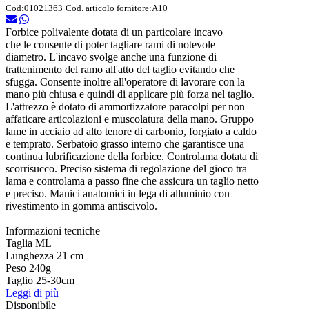
Cod:
01021363
Cod. articolo fornitore:
A10
Forbice polivalente dotata di un particolare incavo
che le consente di poter tagliare rami di notevole
diametro. L'incavo svolge anche una funzione di
trattenimento del ramo all'atto del taglio evitando che
sfugga. Consente inoltre all'operatore di lavorare con la
mano più chiusa e quindi di applicare più forza nel taglio.
L'attrezzo è dotato di ammortizzatore paracolpi per non
affaticare articolazioni e muscolatura della mano. Gruppo
lame in acciaio ad alto tenore di carbonio, forgiato a caldo
e temprato. Serbatoio grasso interno che garantisce una
continua lubrificazione della forbice. Controlama dotata di
scorrisucco. Preciso sistema di regolazione del gioco tra
lama e controlama a passo fine che assicura un taglio netto
e preciso. Manici anatomici in lega di alluminio con
rivestimento in gomma antiscivolo.
Informazioni tecniche
Taglia ML
Lunghezza 21 cm
Peso 240g
Taglio 25-30cm
Leggi di più
Disponibile