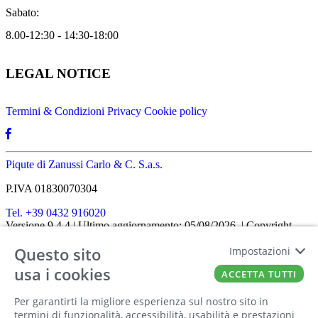
Sabato:
8.00-12:30 - 14:30-18:00
LEGAL NOTICE
Termini & Condizioni
Privacy
Cookie policy
Piqute di Zanussi Carlo & C. S.a.s.
P.IVA 01830070304
Tel. +39 0432 916020
Versione 9.4.4
| Ultimo aggiornamento: 05/08/2026
| Copyright
SHOPIT-XL
2026
| All rights reserved
Questo sito
Impostazioni
Home
|
Chi siamo
|
Approfondimenti
|
Contatti
FATTO CON IL
DA EUROBUSINESS
usa i cookies
ACCETTA TUTTI
Ciao! Stai usando un browser non più
Per garantirti la migliore esperienza sul nostro sito in
supportato! Per fruire al meglio di questo
termini di funzionalità, accessibilità, usabilità e prestazioni