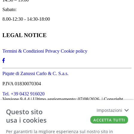
Sabato:
8.00-12:30 - 14:30-18:00
LEGAL NOTICE
Termini & Condizioni
Privacy
Cookie policy
Piqute di Zanussi Carlo & C. S.a.s.
P.IVA 01830070304
Tel. +39 0432 916020
Versione 9.4.4
| Ultimo aggiornamento: 07/08/2026
| Copyright
SHOPIT-XL
2026
| All rights reserved
Questo sito
Home
|
Chi siamo
|
Approfondimenti
|
Contatti
Impostazioni
FATTO CON IL
DA EUROBUSINESS
usa i cookies
ACCETTA TUTTI
Ciao! Stai usando un browser non più
Per garantirti la migliore esperienza sul nostro sito in