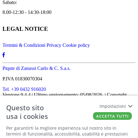
Sabato:
8.00-12:30 - 14:30-18:00
LEGAL NOTICE
Termini & Condizioni
Privacy
Cookie policy
Piqute di Zanussi Carlo & C. S.a.s.
P.IVA 01830070304
Tel. +39 0432 916020
Versione 9.4.4
| Ultimo aggiornamento: 05/08/2026
| Copyright
SHOPIT-XL
2026
| All rights reserved
Questo sito
Home
|
Chi siamo
|
Approfondimenti
|
Contatti
Impostazioni
FATTO CON IL
DA EUROBUSINESS
usa i cookies
ACCETTA TUTTI
Ciao! Stai usando un browser non più
Per garantirti la migliore esperienza sul nostro sito in
supportato! Per fruire al meglio di questo
termini di funzionalità, accessibilità, usabilità e prestazioni