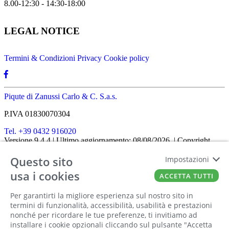
8.00-12:30 - 14:30-18:00
LEGAL NOTICE
Termini & Condizioni
Privacy
Cookie policy
Piqute di Zanussi Carlo & C. S.a.s.
P.IVA 01830070304
Tel. +39 0432 916020
Versione 9.4.4
| Ultimo aggiornamento: 08/08/2026
| Copyright
SHOPIT-XL
2026
| All rights reserved
Questo sito
Home
|
Chi siamo
|
Approfondimenti
|
Contatti
Impostazioni
FATTO CON IL
DA EUROBUSINESS
usa i cookies
ACCETTA TUTTI
Ciao! Stai usando un browser non più
Per garantirti la migliore esperienza sul nostro sito in
supportato! Per fruire al meglio di questo
termini di funzionalità, accessibilità, usabilità e prestazioni
nonché per ricordare le tue preferenze, ti invitiamo ad
sito ti consigliamo di utilizzare un altro
installare i cookie opzionali cliccando sul pulsante "Accetta