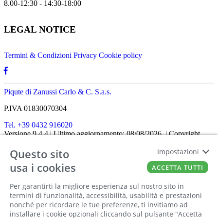
8.00-12:30 - 14:30-18:00
LEGAL NOTICE
Termini & Condizioni
Privacy
Cookie policy
Piqute di Zanussi Carlo & C. S.a.s.
P.IVA 01830070304
Tel. +39 0432 916020
Versione 9.4.4
| Ultimo aggiornamento: 08/08/2026
| Copyright
SHOPIT-XL
2026
| All rights reserved
Questo sito
Home
|
Chi siamo
|
Approfondimenti
|
Contatti
Impostazioni
FATTO CON IL
DA EUROBUSINESS
usa i cookies
ACCETTA TUTTI
Ciao! Stai usando un browser non più
Per garantirti la migliore esperienza sul nostro sito in
supportato! Per fruire al meglio di questo
termini di funzionalità, accessibilità, usabilità e prestazioni
nonché per ricordare le tue preferenze, ti invitiamo ad
sito ti consigliamo di utilizzare un altro
installare i cookie opzionali cliccando sul pulsante "Accetta