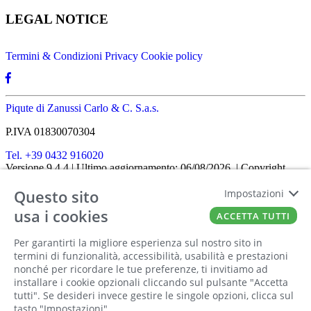
LEGAL NOTICE
Termini & Condizioni
Privacy
Cookie policy
Piqute di Zanussi Carlo & C. S.a.s.
P.IVA 01830070304
Tel. +39 0432 916020
Versione 9.4.4
| Ultimo aggiornamento: 06/08/2026
| Copyright
SHOPIT-XL
2026
| All rights reserved
Questo sito
Home
|
Chi siamo
|
Approfondimenti
|
Contatti
Impostazioni
FATTO CON IL
DA EUROBUSINESS
usa i cookies
ACCETTA TUTTI
Ciao! Stai usando un browser non più
Per garantirti la migliore esperienza sul nostro sito in
supportato! Per fruire al meglio di questo
termini di funzionalità, accessibilità, usabilità e prestazioni
nonché per ricordare le tue preferenze, ti invitiamo ad
sito ti consigliamo di utilizzare un altro
installare i cookie opzionali cliccando sul pulsante "Accetta
browser!
tutti". Se desideri invece gestire le singole opzioni, clicca sul
tasto "Impostazioni"