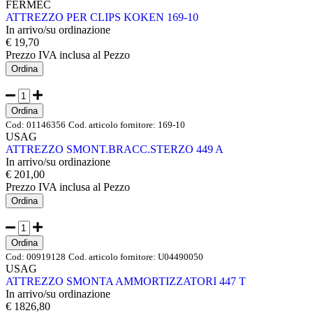
FERMEC
ATTREZZO PER CLIPS KOKEN 169-10
In arrivo/su ordinazione
€ 19,70
Prezzo IVA inclusa
al Pezzo
Ordina
Ordina
Cod:
01146356
Cod. articolo fornitore:
169-10
USAG
ATTREZZO SMONT.BRACC.STERZO 449 A
In arrivo/su ordinazione
€ 201,00
Prezzo IVA inclusa
al Pezzo
Ordina
Ordina
Cod:
00919128
Cod. articolo fornitore:
U04490050
USAG
ATTREZZO SMONTA AMMORTIZZATORI 447 T
In arrivo/su ordinazione
€ 1826,80