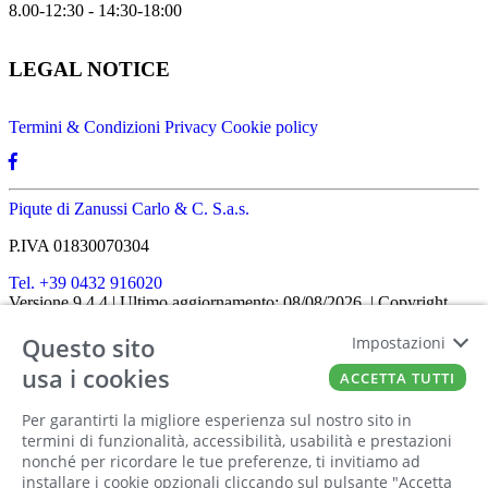
8.00-12:30 - 14:30-18:00
LEGAL NOTICE
Termini & Condizioni
Privacy
Cookie policy
Piqute di Zanussi Carlo & C. S.a.s.
P.IVA 01830070304
Tel. +39 0432 916020
Versione 9.4.4
| Ultimo aggiornamento: 08/08/2026
| Copyright
SHOPIT-XL
2026
| All rights reserved
Questo sito
Home
|
Chi siamo
|
Approfondimenti
|
Contatti
Impostazioni
FATTO CON IL
DA EUROBUSINESS
usa i cookies
ACCETTA TUTTI
Ciao! Stai usando un browser non più
Per garantirti la migliore esperienza sul nostro sito in
supportato! Per fruire al meglio di questo
termini di funzionalità, accessibilità, usabilità e prestazioni
nonché per ricordare le tue preferenze, ti invitiamo ad
sito ti consigliamo di utilizzare un altro
installare i cookie opzionali cliccando sul pulsante "Accetta