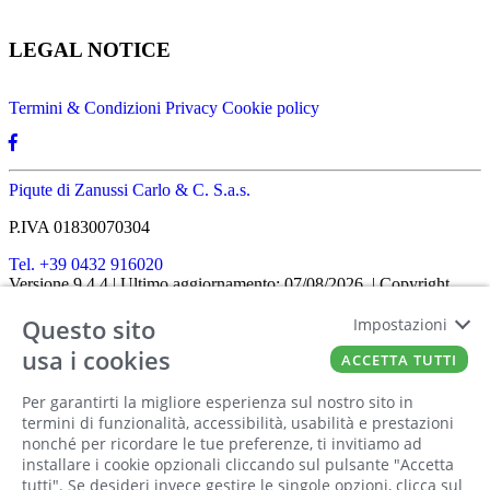
LEGAL NOTICE
Termini & Condizioni
Privacy
Cookie policy
Piqute di Zanussi Carlo & C. S.a.s.
P.IVA 01830070304
Tel. +39 0432 916020
Versione 9.4.4
| Ultimo aggiornamento: 07/08/2026
| Copyright
SHOPIT-XL
2026
| All rights reserved
Questo sito
Home
|
Chi siamo
|
Approfondimenti
|
Contatti
Impostazioni
FATTO CON IL
DA EUROBUSINESS
usa i cookies
ACCETTA TUTTI
Ciao! Stai usando un browser non più
Per garantirti la migliore esperienza sul nostro sito in
supportato! Per fruire al meglio di questo
termini di funzionalità, accessibilità, usabilità e prestazioni
nonché per ricordare le tue preferenze, ti invitiamo ad
sito ti consigliamo di utilizzare un altro
installare i cookie opzionali cliccando sul pulsante "Accetta
browser!
tutti". Se desideri invece gestire le singole opzioni, clicca sul