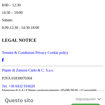
8:00 – 12:30
14:30 – 19:00
Sabato:
8.00-12:30 - 14:30-18:00
LEGAL NOTICE
Termini & Condizioni
Privacy
Cookie policy
Piqute di Zanussi Carlo & C. S.a.s.
P.IVA 01830070304
Tel. +39 0432 916020
Versione 9.4.4
| Ultimo aggiornamento: 05/08/2026
| Copyright
SHOPIT-XL
2026
| All rights reserved
Questo sito
Home
|
Chi siamo
|
Approfondimenti
|
Contatti
Impostazioni
FATTO CON IL
DA EUROBUSINESS